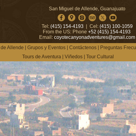
San Miguel de Allende, Guanajuato
Tel:
(415) 154-4193
| Cel:
(415) 100-1059
From the US: Phone
+52 (415) 154-4193
Email:
coyotecanyonadventures@gmail.com
 de Allende
|
Grupos y Eventos
|
Contáctenos
|
Preguntas Frecu
Tours de Aventura
|
Viñedos
|
Tour Cultural