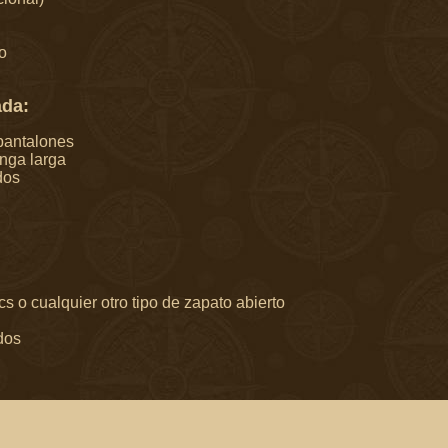
o
da:
pantalones
nga larga
dos
cs o cualquier otro tipo de zapato abierto
dos