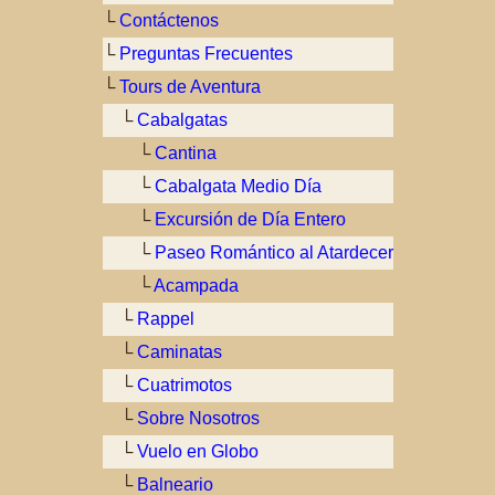
└
Contáctenos
└
Preguntas Frecuentes
└
Tours de Aventura
└
Cabalgatas
└
Cantina
└
Cabalgata Medio Día
└
Excursión de Día Entero
└
Paseo Romántico al Atardecer
└
Acampada
└
Rappel
└
Caminatas
└
Cuatrimotos
└
Sobre Nosotros
└
Vuelo en Globo
└
Balneario