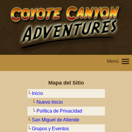
Menú
Mapa del Sitio
└
Inicio
└
Nuevo Inicio
└
Política de Privacidad
└
San Miguel de Allende
└
Grupos y Eventos