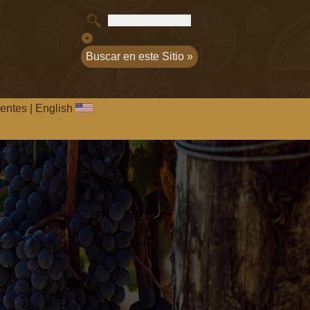
Coincidencia exacta
entes
|
English