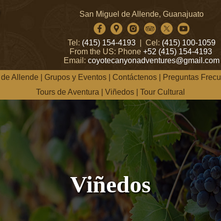
San Miguel de Allende, Guanajuato
Tel:
(415) 154-4193
| Cel:
(415) 100-1059
From the US: Phone
+52 (415) 154-4193
Email:
coyotecanyonadventures@gmail.com
 de Allende
|
Grupos y Eventos
|
Contáctenos
|
Preguntas Frecu
Tours de Aventura
|
Viñedos
|
Tour Cultural
Viñedos