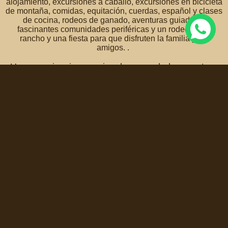
alojamiento, excursiones a caballo, excursiones en bicicleta
de montaña, comidas, equitación, cuerdas, español y clases
de cocina, rodeos de ganado, aventuras guiadas a
fascinantes comunidades periféricas y un rodeo estilo
rancho y una fiesta para que disfruten la familia y los
amigos. .
¡Una experiencia vacacional que verdaderamente es
una aventura para toda la familia!
Contáctenos para más información y reservas >
Contamos con el apoyo de la Secretaría de Turismo del
Estado de Guanajuato.