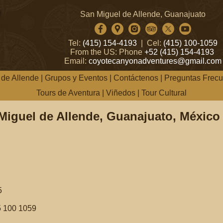
San Miguel de Allende, Guanajuato
Tel:
(415) 154-4193
| Cel:
(415) 100-1059
From the US: Phone
+52 (415) 154-4193
Email:
coyotecanyonadventures@gmail.com
 de Allende
|
Grupos y Eventos
|
Contáctenos
|
Preguntas Frecu
Tours de Aventura
|
Viñedos
|
Tour Cultural
iguel de Allende, Guanajuato, México
5
5 100 1059