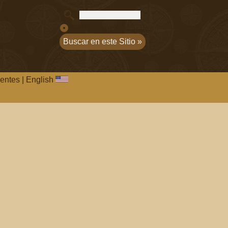
Coincidencia exacta
entes
|
English